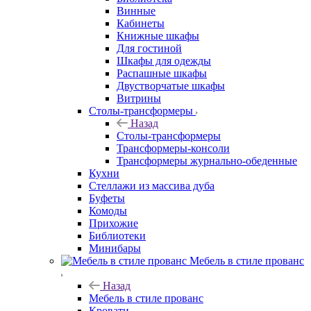
Винные
Кабинеты
Книжные шкафы
Для гостиной
Шкафы для одежды
Распашные шкафы
Двустворчатые шкафы
Витрины
Столы-трансформеры
Назад
Столы-трансформеры
Трансформеры-консоли
Трансформеры журнально-обеденные
Кухни
Стеллажи из массива дуба
Буфеты
Комоды
Прихожие
Библиотеки
Минибары
Мебель в стиле прованс
Назад
Мебель в стиле прованс
Кровати