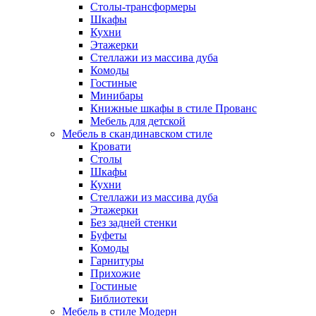
Столы-трансформеры
Шкафы
Кухни
Этажерки
Стеллажи из массива дуба
Комоды
Гостиные
Минибары
Книжные шкафы в стиле Прованс
Мебель для детской
Мебель в скандинавском стиле
Кровати
Столы
Шкафы
Кухни
Стеллажи из массива дуба
Этажерки
Без задней стенки
Буфеты
Комоды
Гарнитуры
Прихожие
Гостиные
Библиотеки
Мебель в стиле Модерн