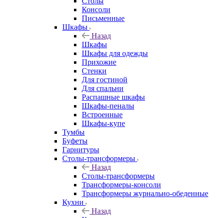
Столы
Консоли
Письменные
Шкафы
Назад
Шкафы
Шкафы для одежды
Прихожие
Стенки
Для гостиной
Для спальни
Распашные шкафы
Шкафы-пеналы
Встроенные
Шкафы-купе
Тумбы
Буфеты
Гарнитуры
Столы-трансформеры
Назад
Столы-трансформеры
Трансформеры-консоли
Трансформеры журнально-обеденные
Кухни
Назад