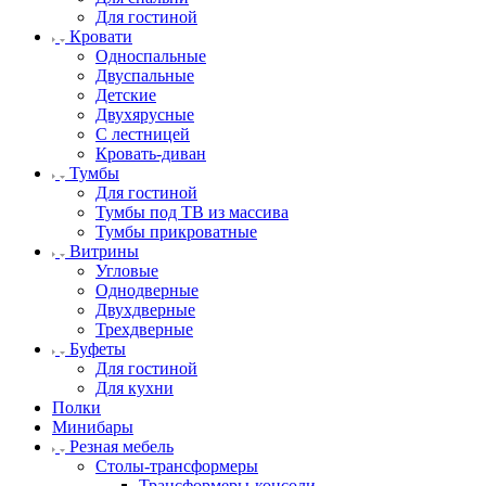
Для гостиной
Кровати
Односпальные
Двуспальные
Детские
Двухярусные
С лестницей
Кровать-диван
Тумбы
Для гостиной
Тумбы под ТВ из массива
Тумбы прикроватные
Витрины
Угловые
Однодверные
Двухдверные
Трехдверные
Буфеты
Для гостиной
Для кухни
Полки
Минибары
Резная мебель
Столы-трансформеры
Трансформеры-консоли