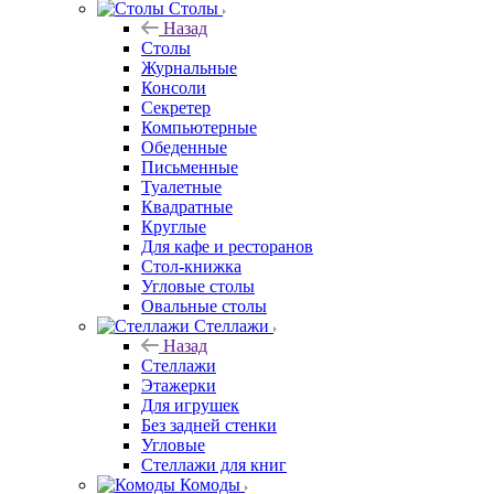
Столы
Назад
Столы
Журнальные
Консоли
Секретер
Компьютерные
Обеденные
Письменные
Туалетные
Квадратные
Круглые
Для кафе и ресторанов
Стол-книжка
Угловые столы
Овальные столы
Стеллажи
Назад
Стеллажи
Этажерки
Для игрушек
Без задней стенки
Угловые
Стеллажи для книг
Комоды