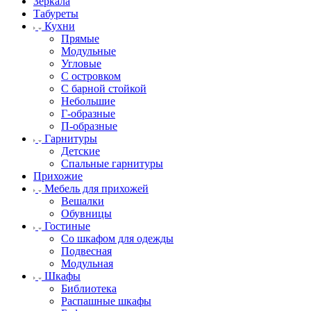
Зеркала
Табуреты
Кухни
Прямые
Модульные
Угловые
С островком
С барной стойкой
Небольшие
Г-образные
П-образные
Гарнитуры
Детские
Спальные гарнитуры
Прихожие
Мебель для прихожей
Вешалки
Обувницы
Гостиные
Со шкафом для одежды
Подвесная
Модульная
Шкафы
Библиотека
Распашные шкафы