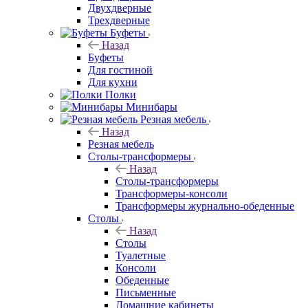
Двухдверные
Трехдверные
Буфеты
Назад
Буфеты
Для гостиной
Для кухни
Полки
Минибары
Резная мебель
Назад
Резная мебель
Столы-трансформеры
Назад
Столы-трансформеры
Трансформеры-консоли
Трансформеры журнально-обеденные
Столы
Назад
Столы
Туалетные
Консоли
Обеденные
Письменные
Домашние кабинеты