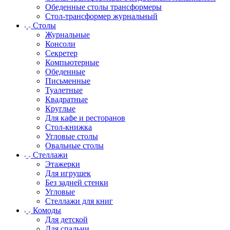
Обеденные столы трансформеры
Стол-трансформер журнальный
Столы
Журнальные
Консоли
Секретер
Компьютерные
Обеденные
Письменные
Туалетные
Квадратные
Круглые
Для кафе и ресторанов
Стол-книжка
Угловые столы
Овальные столы
Стеллажи
Этажерки
Для игрушек
Без задней стенки
Угловые
Стеллажи для книг
Комоды
Для детской
Для спальни