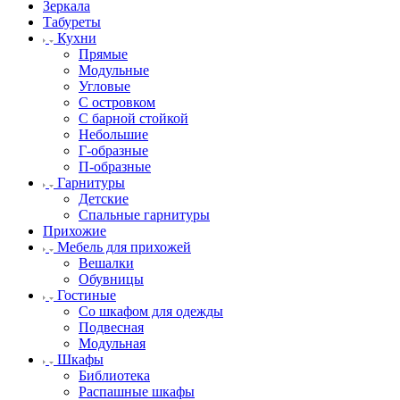
Зеркала
Табуреты
Кухни
Прямые
Модульные
Угловые
С островком
С барной стойкой
Небольшие
Г-образные
П-образные
Гарнитуры
Детские
Спальные гарнитуры
Прихожие
Мебель для прихожей
Вешалки
Обувницы
Гостиные
Со шкафом для одежды
Подвесная
Модульная
Шкафы
Библиотека
Распашные шкафы