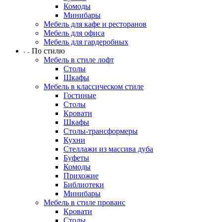
Комоды
Минибары
Мебель для кафе и ресторанов
Мебель для офиса
Мебель для гардеробных
По стилю
Мебель в стиле лофт
Столы
Шкафы
Мебель в классическом стиле
Гостиные
Столы
Кровати
Шкафы
Столы-трансформеры
Кухни
Стеллажи из массива дуба
Буфеты
Комоды
Прихожие
Библиотеки
Минибары
Мебель в стиле прованс
Кровати
Столы