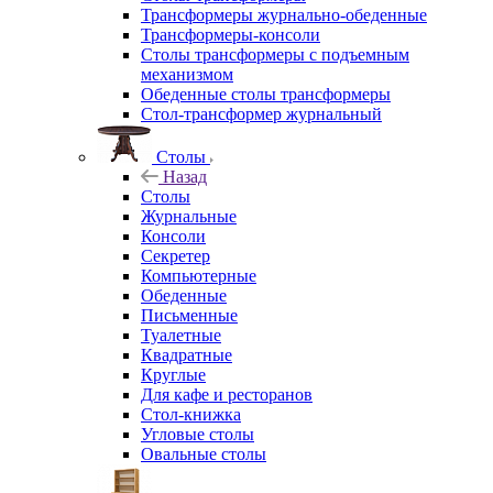
Трансформеры журнально-обеденные
Трансформеры-консоли
Столы трансформеры с подъемным
механизмом
Обеденные столы трансформеры
Стол-трансформер журнальный
Столы
Назад
Столы
Журнальные
Консоли
Секретер
Компьютерные
Обеденные
Письменные
Туалетные
Квадратные
Круглые
Для кафе и ресторанов
Стол-книжка
Угловые столы
Овальные столы