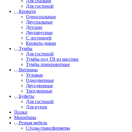
Для спальни
Для гостиной
Кровати
Односпальные
Двуспальные
Детские
Двухярусные
С лестницей
Кровать-диван
Тумбы
Для гостиной
Тумбы под ТВ из массива
Тумбы прикроватные
Витрины
Угловые
Однодверные
Двухдверные
Трехдверные
Буфеты
Для гостиной
Для кухни
Полки
Минибары
Резная мебель
Столы-трансформеры