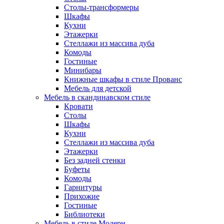
Столы-трансформеры
Шкафы
Кухни
Этажерки
Стеллажи из массива дуба
Комоды
Гостиные
Минибары
Книжные шкафы в стиле Прованс
Мебель для детской
Мебель в скандинавском стиле
Кровати
Столы
Шкафы
Кухни
Стеллажи из массива дуба
Этажерки
Без задней стенки
Буфеты
Комоды
Гарнитуры
Прихожие
Гостиные
Библиотеки
Мебель в стиле Модерн