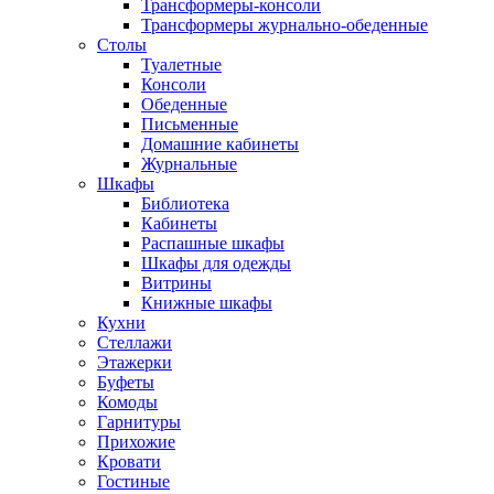
Трансформеры-консоли
Трансформеры журнально-обеденные
Столы
Туалетные
Консоли
Обеденные
Письменные
Домашние кабинеты
Журнальные
Шкафы
Библиотека
Кабинеты
Распашные шкафы
Шкафы для одежды
Витрины
Книжные шкафы
Кухни
Стеллажи
Этажерки
Буфеты
Комоды
Гарнитуры
Прихожие
Кровати
Гостиные