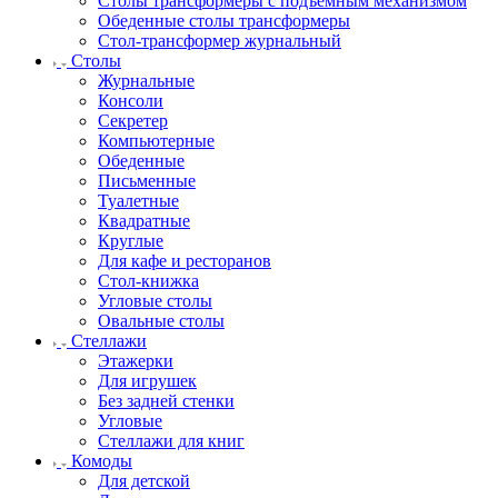
Столы трансформеры с подъемным механизмом
Обеденные столы трансформеры
Стол-трансформер журнальный
Столы
Журнальные
Консоли
Секретер
Компьютерные
Обеденные
Письменные
Туалетные
Квадратные
Круглые
Для кафе и ресторанов
Стол-книжка
Угловые столы
Овальные столы
Стеллажи
Этажерки
Для игрушек
Без задней стенки
Угловые
Стеллажи для книг
Комоды
Для детской