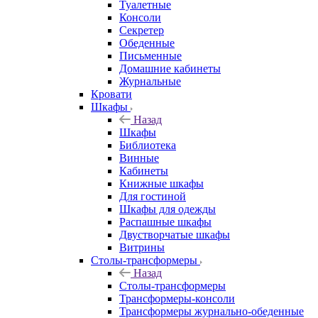
Туалетные
Консоли
Секретер
Обеденные
Письменные
Домашние кабинеты
Журнальные
Кровати
Шкафы
Назад
Шкафы
Библиотека
Винные
Кабинеты
Книжные шкафы
Для гостиной
Шкафы для одежды
Распашные шкафы
Двустворчатые шкафы
Витрины
Столы-трансформеры
Назад
Столы-трансформеры
Трансформеры-консоли
Трансформеры журнально-обеденные