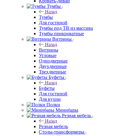
Кровать-диван
Тумбы
Назад
Тумбы
Для гостиной
Тумбы под ТВ из массива
Тумбы прикроватные
Витрины
Назад
Витрины
Угловые
Однодверные
Двухдверные
Трехдверные
Буфеты
Назад
Буфеты
Для гостиной
Для кухни
Полки
Минибары
Резная мебель
Назад
Резная мебель
Столы-трансформеры