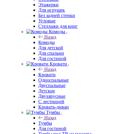
Этажерки
Для игрушек
Без задней стенки
Угловые
Стеллажи для книг
Комоды
Назад
Комоды
Для детской
Для спальни
Для гостиной
Кровати
Назад
Кровати
Односпальные
Двуспальные
Детские
Двухярусные
С лестницей
Кровать-диван
Тумбы
Назад
Тумбы
Для гостиной
Тумбы под ТВ из массива