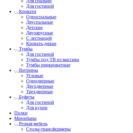
Для спальни
Для гостиной
Кровати
Односпальные
Двуспальные
Детские
Двухярусные
С лестницей
Кровать-диван
Тумбы
Для гостиной
Тумбы под ТВ из массива
Тумбы прикроватные
Витрины
Угловые
Однодверные
Двухдверные
Трехдверные
Буфеты
Для гостиной
Для кухни
Полки
Минибары
Резная мебель
Столы-трансформеры