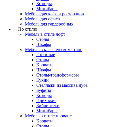
Комоды
Минибары
Мебель для кафе и ресторанов
Мебель для офиса
Мебель для гардеробных
По стилю
Мебель в стиле лофт
Столы
Шкафы
Мебель в классическом стиле
Гостиные
Столы
Кровати
Шкафы
Столы-трансформеры
Кухни
Стеллажи из массива дуба
Буфеты
Комоды
Прихожие
Библиотеки
Минибары
Мебель в стиле прованс
Кровати
Столы