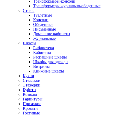
Трансформеры-консоли
Трансформеры журнально-обеденные
Столы
Туалетные
Консоли
Обеденные
Письменные
Домашние кабинеты
Журнальные
Шкафы
Библиотека
Кабинеты
Распашные шкафы
Шкафы для одежды
Витрины
Книжные шкафы
Кухни
Стеллажи
Этажерки
Буфеты
Комоды
Гарнитуры
Прихожие
Кровати
Гостиные