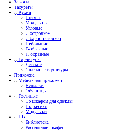
Зеркала
Табуреты
Кухни
Прямые
Модульные
Угловые
С островком
С барной стойкой
Небольшие
Г-образные
П-образные
Гарнитуры
Детские
Спальные гарнитуры
Прихожие
Мебель для прихожей
Вешалки
Обувницы
Гостиные
Со шкафом для одежды
Подвесная
Модульная
Шкафы
Библиотека
Распашные шкафы