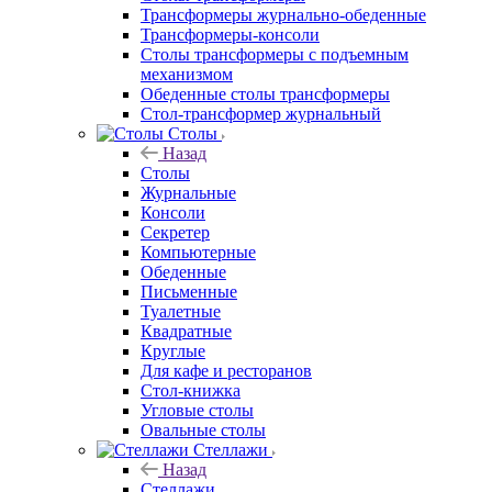
Трансформеры журнально-обеденные
Трансформеры-консоли
Столы трансформеры с подъемным
механизмом
Обеденные столы трансформеры
Стол-трансформер журнальный
Столы
Назад
Столы
Журнальные
Консоли
Секретер
Компьютерные
Обеденные
Письменные
Туалетные
Квадратные
Круглые
Для кафе и ресторанов
Стол-книжка
Угловые столы
Овальные столы
Стеллажи
Назад
Стеллажи