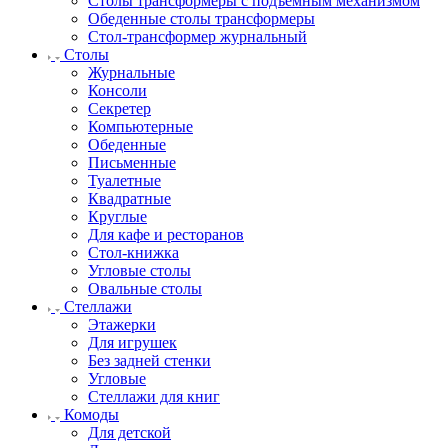
Столы трансформеры с подъемным механизмом
Обеденные столы трансформеры
Стол-трансформер журнальный
Столы
Журнальные
Консоли
Секретер
Компьютерные
Обеденные
Письменные
Туалетные
Квадратные
Круглые
Для кафе и ресторанов
Стол-книжка
Угловые столы
Овальные столы
Стеллажи
Этажерки
Для игрушек
Без задней стенки
Угловые
Стеллажи для книг
Комоды
Для детской