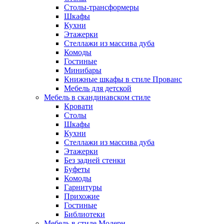
Столы-трансформеры
Шкафы
Кухни
Этажерки
Стеллажи из массива дуба
Комоды
Гостиные
Минибары
Книжные шкафы в стиле Прованс
Мебель для детской
Мебель в скандинавском стиле
Кровати
Столы
Шкафы
Кухни
Стеллажи из массива дуба
Этажерки
Без задней стенки
Буфеты
Комоды
Гарнитуры
Прихожие
Гостиные
Библиотеки
Мебель в стиле Модерн