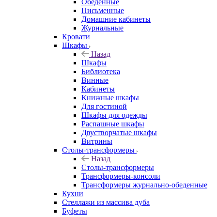
Обеденные
Письменные
Домашние кабинеты
Журнальные
Кровати
Шкафы
Назад
Шкафы
Библиотека
Винные
Кабинеты
Книжные шкафы
Для гостиной
Шкафы для одежды
Распашные шкафы
Двустворчатые шкафы
Витрины
Столы-трансформеры
Назад
Столы-трансформеры
Трансформеры-консоли
Трансформеры журнально-обеденные
Кухни
Стеллажи из массива дуба
Буфеты