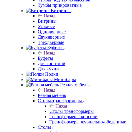
Тумбы прикроватные
Витрины
Назад
Витрины
Угловые
Однодверные
Двухдверные
Трехдверные
Буфеты
Назад
Буфеты
Для гостиной
Для кухни
Полки
Минибары
Резная мебель
Назад
Резная мебель
Столы-трансформеры
Назад
Столы-трансформеры
Трансформеры-консоли
Трансформеры журнально-обеденные
Столы