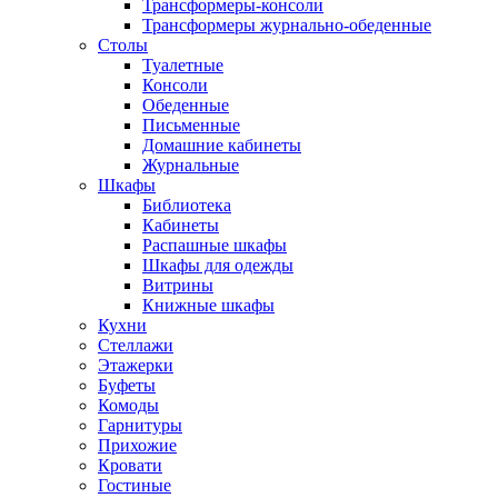
Трансформеры-консоли
Трансформеры журнально-обеденные
Столы
Туалетные
Консоли
Обеденные
Письменные
Домашние кабинеты
Журнальные
Шкафы
Библиотека
Кабинеты
Распашные шкафы
Шкафы для одежды
Витрины
Книжные шкафы
Кухни
Стеллажи
Этажерки
Буфеты
Комоды
Гарнитуры
Прихожие
Кровати
Гостиные