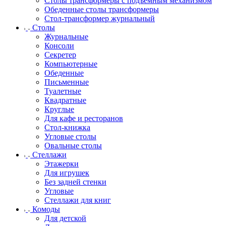
Столы трансформеры с подъемным механизмом
Обеденные столы трансформеры
Стол-трансформер журнальный
Столы
Журнальные
Консоли
Секретер
Компьютерные
Обеденные
Письменные
Туалетные
Квадратные
Круглые
Для кафе и ресторанов
Стол-книжка
Угловые столы
Овальные столы
Стеллажи
Этажерки
Для игрушек
Без задней стенки
Угловые
Стеллажи для книг
Комоды
Для детской