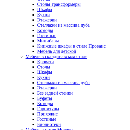
Столы-трансформеры
Шкафы
Кухни
Этажерки
Стеллажи из массива дуба
Комоды
Гостиные
Минибары
Книжные шкафы в стиле Прованс
Мебель для детской
Мебель в скандинавском стиле
Кровати
Столы
Шкафы
Кухни
Стеллажи из массива дуба
Этажерки
Без задней стенки
Буфеты
Комоды
Гарнитуры
Прихожие
Гостиные
Библиотеки
Мебель в стиле Модерн