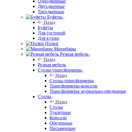
Однодверные
Двухдверные
Трехдверные
Буфеты
Назад
Буфеты
Для гостиной
Для кухни
Полки
Минибары
Резная мебель
Назад
Резная мебель
Столы-трансформеры
Назад
Столы-трансформеры
Трансформеры-консоли
Трансформеры журнально-обеденные
Столы
Назад
Столы
Туалетные
Консоли
Обеденные
Письменные