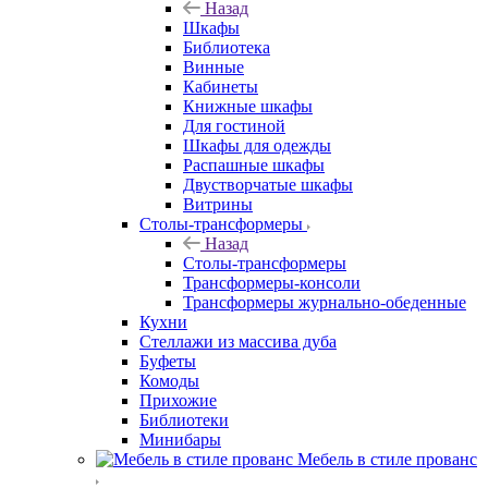
Назад
Шкафы
Библиотека
Винные
Кабинеты
Книжные шкафы
Для гостиной
Шкафы для одежды
Распашные шкафы
Двустворчатые шкафы
Витрины
Столы-трансформеры
Назад
Столы-трансформеры
Трансформеры-консоли
Трансформеры журнально-обеденные
Кухни
Стеллажи из массива дуба
Буфеты
Комоды
Прихожие
Библиотеки
Минибары
Мебель в стиле прованс