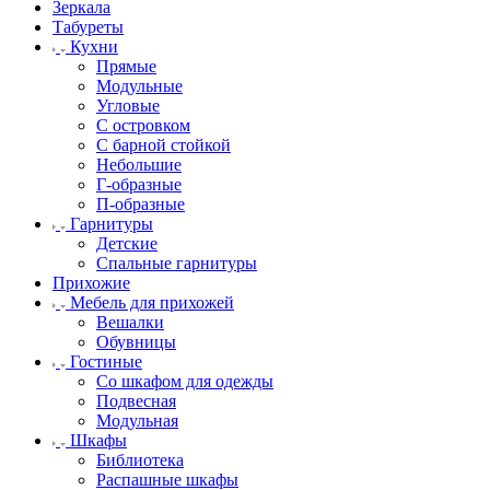
Зеркала
Табуреты
Кухни
Прямые
Модульные
Угловые
С островком
С барной стойкой
Небольшие
Г-образные
П-образные
Гарнитуры
Детские
Спальные гарнитуры
Прихожие
Мебель для прихожей
Вешалки
Обувницы
Гостиные
Со шкафом для одежды
Подвесная
Модульная
Шкафы
Библиотека
Распашные шкафы