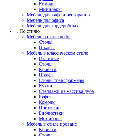
Комоды
Минибары
Мебель для кафе и ресторанов
Мебель для офиса
Мебель для гардеробных
По стилю
Мебель в стиле лофт
Столы
Шкафы
Мебель в классическом стиле
Гостиные
Столы
Кровати
Шкафы
Столы-трансформеры
Кухни
Стеллажи из массива дуба
Буфеты
Комоды
Прихожие
Библиотеки
Минибары
Мебель в стиле прованс
Кровати
Столы