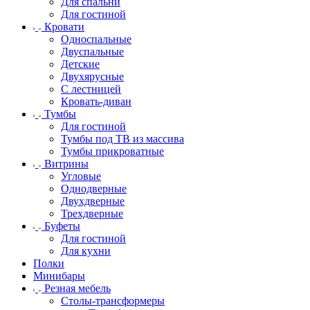
Для спальни
Для гостиной
Кровати
Односпальные
Двуспальные
Детские
Двухярусные
С лестницей
Кровать-диван
Тумбы
Для гостиной
Тумбы под ТВ из массива
Тумбы прикроватные
Витрины
Угловые
Однодверные
Двухдверные
Трехдверные
Буфеты
Для гостиной
Для кухни
Полки
Минибары
Резная мебель
Столы-трансформеры