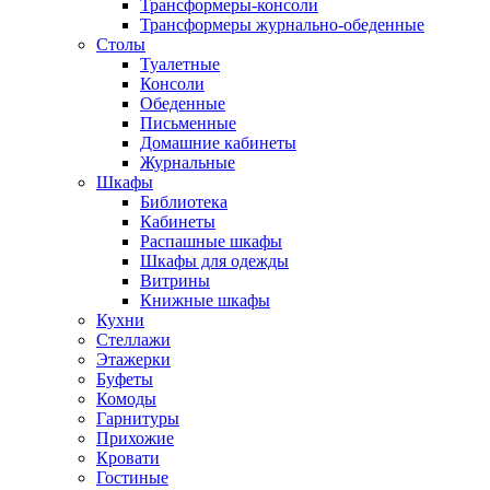
Трансформеры-консоли
Трансформеры журнально-обеденные
Столы
Туалетные
Консоли
Обеденные
Письменные
Домашние кабинеты
Журнальные
Шкафы
Библиотека
Кабинеты
Распашные шкафы
Шкафы для одежды
Витрины
Книжные шкафы
Кухни
Стеллажи
Этажерки
Буфеты
Комоды
Гарнитуры
Прихожие
Кровати
Гостиные