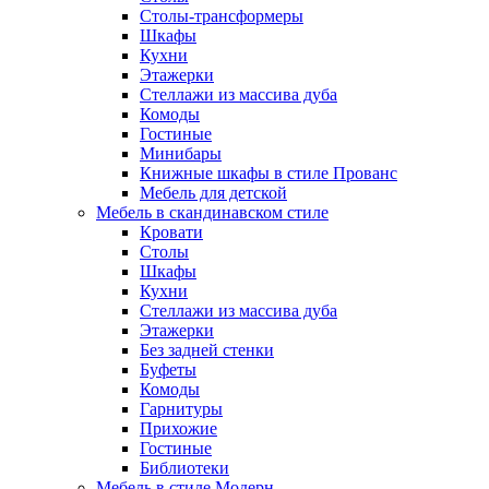
Столы-трансформеры
Шкафы
Кухни
Этажерки
Стеллажи из массива дуба
Комоды
Гостиные
Минибары
Книжные шкафы в стиле Прованс
Мебель для детской
Мебель в скандинавском стиле
Кровати
Столы
Шкафы
Кухни
Стеллажи из массива дуба
Этажерки
Без задней стенки
Буфеты
Комоды
Гарнитуры
Прихожие
Гостиные
Библиотеки
Мебель в стиле Модерн