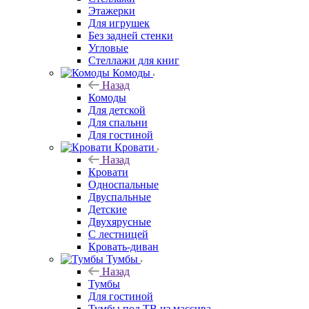
Этажерки
Для игрушек
Без задней стенки
Угловые
Стеллажи для книг
Комоды
Назад
Комоды
Для детской
Для спальни
Для гостиной
Кровати
Назад
Кровати
Односпальные
Двуспальные
Детские
Двухярусные
С лестницей
Кровать-диван
Тумбы
Назад
Тумбы
Для гостиной
Тумбы под ТВ из массива