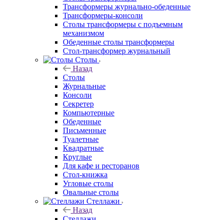
Трансформеры журнально-обеденные
Трансформеры-консоли
Столы трансформеры с подъемным
механизмом
Обеденные столы трансформеры
Стол-трансформер журнальный
Столы
Назад
Столы
Журнальные
Консоли
Секретер
Компьютерные
Обеденные
Письменные
Туалетные
Квадратные
Круглые
Для кафе и ресторанов
Стол-книжка
Угловые столы
Овальные столы
Стеллажи
Назад
Стеллажи