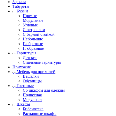
Зеркала
Табуреты
Кухни
Прямые
Модульные
Угловые
С островком
С барной стойкой
Небольшие
Г-образные
П-образные
Гарнитуры
Детские
Спальные гарнитуры
Прихожие
Мебель для прихожей
Вешалки
Обувницы
Гостиные
Со шкафом для одежды
Подвесная
Модульная
Шкафы
Библиотека
Распашные шкафы