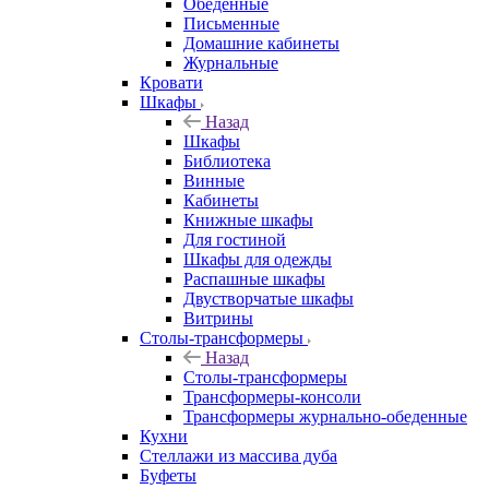
Обеденные
Письменные
Домашние кабинеты
Журнальные
Кровати
Шкафы
Назад
Шкафы
Библиотека
Винные
Кабинеты
Книжные шкафы
Для гостиной
Шкафы для одежды
Распашные шкафы
Двустворчатые шкафы
Витрины
Столы-трансформеры
Назад
Столы-трансформеры
Трансформеры-консоли
Трансформеры журнально-обеденные
Кухни
Стеллажи из массива дуба
Буфеты