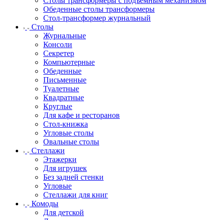
Столы трансформеры с подъемным механизмом
Обеденные столы трансформеры
Стол-трансформер журнальный
Столы
Журнальные
Консоли
Секретер
Компьютерные
Обеденные
Письменные
Туалетные
Квадратные
Круглые
Для кафе и ресторанов
Стол-книжка
Угловые столы
Овальные столы
Стеллажи
Этажерки
Для игрушек
Без задней стенки
Угловые
Стеллажи для книг
Комоды
Для детской