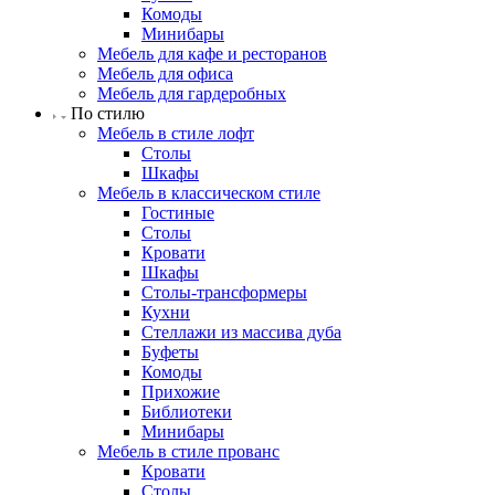
Комоды
Минибары
Мебель для кафе и ресторанов
Мебель для офиса
Мебель для гардеробных
По стилю
Мебель в стиле лофт
Столы
Шкафы
Мебель в классическом стиле
Гостиные
Столы
Кровати
Шкафы
Столы-трансформеры
Кухни
Стеллажи из массива дуба
Буфеты
Комоды
Прихожие
Библиотеки
Минибары
Мебель в стиле прованс
Кровати
Столы