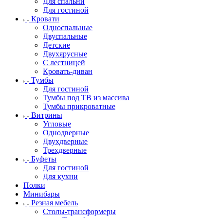
Для спальни
Для гостиной
Кровати
Односпальные
Двуспальные
Детские
Двухярусные
С лестницей
Кровать-диван
Тумбы
Для гостиной
Тумбы под ТВ из массива
Тумбы прикроватные
Витрины
Угловые
Однодверные
Двухдверные
Трехдверные
Буфеты
Для гостиной
Для кухни
Полки
Минибары
Резная мебель
Столы-трансформеры