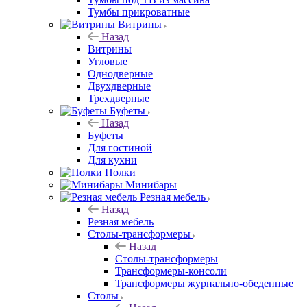
Тумбы прикроватные
Витрины
Назад
Витрины
Угловые
Однодверные
Двухдверные
Трехдверные
Буфеты
Назад
Буфеты
Для гостиной
Для кухни
Полки
Минибары
Резная мебель
Назад
Резная мебель
Столы-трансформеры
Назад
Столы-трансформеры
Трансформеры-консоли
Трансформеры журнально-обеденные
Столы