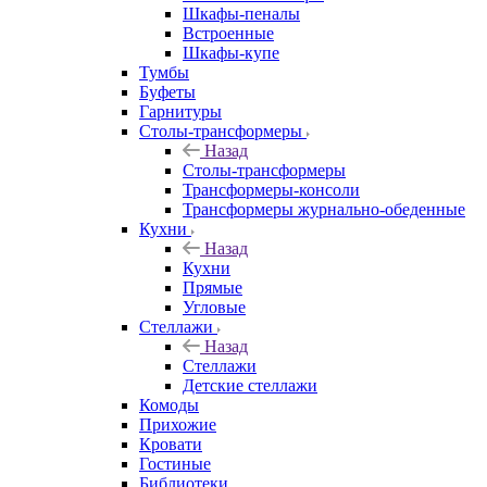
Шкафы-пеналы
Встроенные
Шкафы-купе
Тумбы
Буфеты
Гарнитуры
Столы-трансформеры
Назад
Столы-трансформеры
Трансформеры-консоли
Трансформеры журнально-обеденные
Кухни
Назад
Кухни
Прямые
Угловые
Стеллажи
Назад
Стеллажи
Детские стеллажи
Комоды
Прихожие
Кровати
Гостиные
Библиотеки