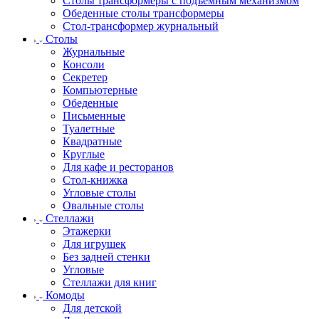
Столы трансформеры с подъемным механизмом
Обеденные столы трансформеры
Стол-трансформер журнальный
Столы
Журнальные
Консоли
Секретер
Компьютерные
Обеденные
Письменные
Туалетные
Квадратные
Круглые
Для кафе и ресторанов
Стол-книжка
Угловые столы
Овальные столы
Стеллажи
Этажерки
Для игрушек
Без задней стенки
Угловые
Стеллажи для книг
Комоды
Для детской