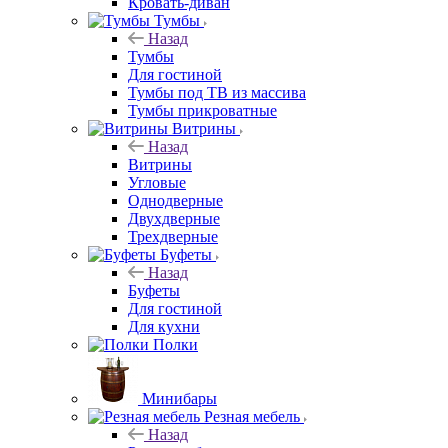
Кровать-диван
Тумбы
Назад
Тумбы
Для гостиной
Тумбы под ТВ из массива
Тумбы прикроватные
Витрины
Назад
Витрины
Угловые
Однодверные
Двухдверные
Трехдверные
Буфеты
Назад
Буфеты
Для гостиной
Для кухни
Полки
Минибары
Резная мебель
Назад