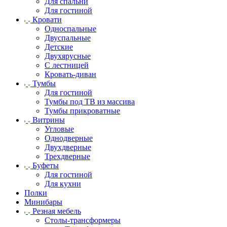
Для спальни
Для гостиной
Кровати
Односпальные
Двуспальные
Детские
Двухярусные
С лестницей
Кровать-диван
Тумбы
Для гостиной
Тумбы под ТВ из массива
Тумбы прикроватные
Витрины
Угловые
Однодверные
Двухдверные
Трехдверные
Буфеты
Для гостиной
Для кухни
Полки
Минибары
Резная мебель
Столы-трансформеры