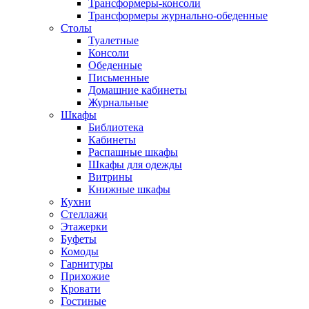
Трансформеры-консоли
Трансформеры журнально-обеденные
Столы
Туалетные
Консоли
Обеденные
Письменные
Домашние кабинеты
Журнальные
Шкафы
Библиотека
Кабинеты
Распашные шкафы
Шкафы для одежды
Витрины
Книжные шкафы
Кухни
Стеллажи
Этажерки
Буфеты
Комоды
Гарнитуры
Прихожие
Кровати
Гостиные