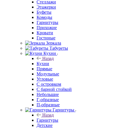
Стеллажи
Этажерки
Буфеты
Комоды
Гарнитуры
Прихожие
Кровати
Гостиные
Зеркала
Табуреты
Кухни
Назад
Кухни
Прямые
Модульные
Угловые
С островком
С барной стойкой
Небольшие
Г-образные
П-образные
Гарнитуры
Назад
Гарнитуры
Детские