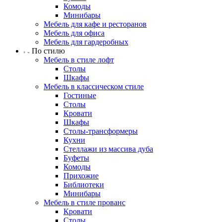
Комоды
Минибары
Мебель для кафе и ресторанов
Мебель для офиса
Мебель для гардеробных
По стилю
Мебель в стиле лофт
Столы
Шкафы
Мебель в классическом стиле
Гостиные
Столы
Кровати
Шкафы
Столы-трансформеры
Кухни
Стеллажи из массива дуба
Буфеты
Комоды
Прихожие
Библиотеки
Минибары
Мебель в стиле прованс
Кровати
Столы