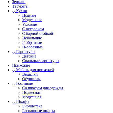
Зеркала
Табуреты
Кухни
Прямые
Модульные
Угловые
С островком
С барной стойкой
Небольшие
Г-образные
П-образные
Гарнитуры
Детские
Спальные гарнитуры
Прихожие
Мебель для прихожей
Вешалки
Обувницы
Гостиные
Со шкафом для одежды
Подвесная
Модульная
Шкафы
Библиотека
Распашные шкафы