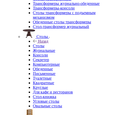
Трансформеры журнально-обеденные
Трансформеры-консоли
Столы трансформеры с подъемным
механизмом
Обеденные столы трансформеры
Стол-трансформер журнальный
Столы
Назад
Столы
Журнальные
Консоли
Секретер
Компьютерные
Обеденные
Письменные
Туалетные
Квадратные
Круглые
Для кафе и ресторанов
Стол-книжка
Угловые столы
Овальные столы