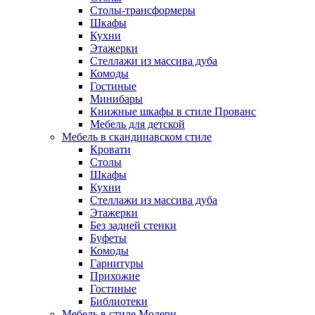
Столы-трансформеры
Шкафы
Кухни
Этажерки
Стеллажи из массива дуба
Комоды
Гостиные
Минибары
Книжные шкафы в стиле Прованс
Мебель для детской
Мебель в скандинавском стиле
Кровати
Столы
Шкафы
Кухни
Стеллажи из массива дуба
Этажерки
Без задней стенки
Буфеты
Комоды
Гарнитуры
Прихожие
Гостиные
Библиотеки
Мебель в стиле Модерн