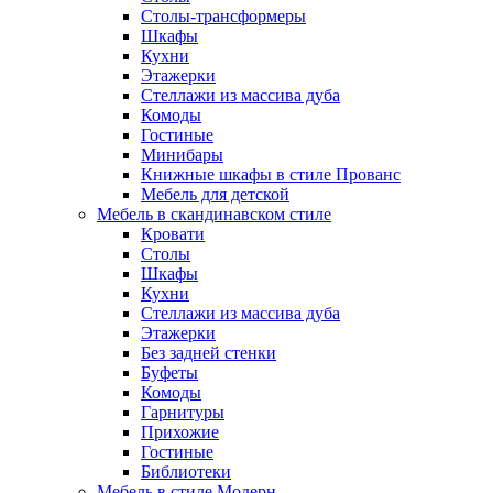
Столы-трансформеры
Шкафы
Кухни
Этажерки
Стеллажи из массива дуба
Комоды
Гостиные
Минибары
Книжные шкафы в стиле Прованс
Мебель для детской
Мебель в скандинавском стиле
Кровати
Столы
Шкафы
Кухни
Стеллажи из массива дуба
Этажерки
Без задней стенки
Буфеты
Комоды
Гарнитуры
Прихожие
Гостиные
Библиотеки
Мебель в стиле Модерн