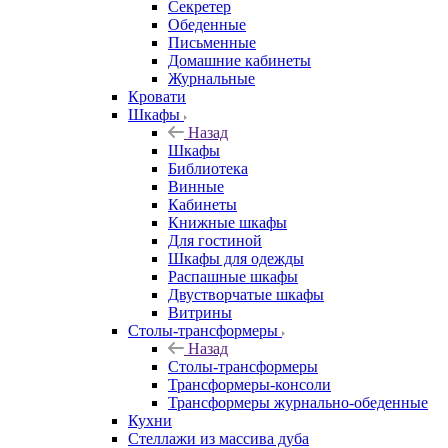
Секретер
Обеденные
Письменные
Домашние кабинеты
Журнальные
Кровати
Шкафы
Назад
Шкафы
Библиотека
Винные
Кабинеты
Книжные шкафы
Для гостиной
Шкафы для одежды
Распашные шкафы
Двустворчатые шкафы
Витрины
Столы-трансформеры
Назад
Столы-трансформеры
Трансформеры-консоли
Трансформеры журнально-обеденные
Кухни
Стеллажи из массива дуба