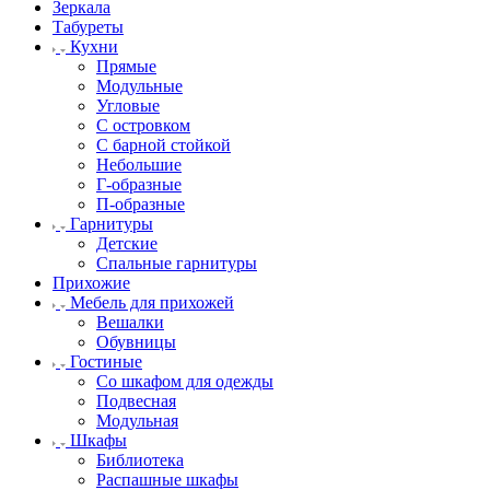
Зеркала
Табуреты
Кухни
Прямые
Модульные
Угловые
С островком
С барной стойкой
Небольшие
Г-образные
П-образные
Гарнитуры
Детские
Спальные гарнитуры
Прихожие
Мебель для прихожей
Вешалки
Обувницы
Гостиные
Со шкафом для одежды
Подвесная
Модульная
Шкафы
Библиотека
Распашные шкафы