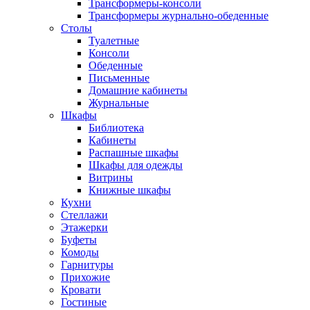
Трансформеры-консоли
Трансформеры журнально-обеденные
Столы
Туалетные
Консоли
Обеденные
Письменные
Домашние кабинеты
Журнальные
Шкафы
Библиотека
Кабинеты
Распашные шкафы
Шкафы для одежды
Витрины
Книжные шкафы
Кухни
Стеллажи
Этажерки
Буфеты
Комоды
Гарнитуры
Прихожие
Кровати
Гостиные