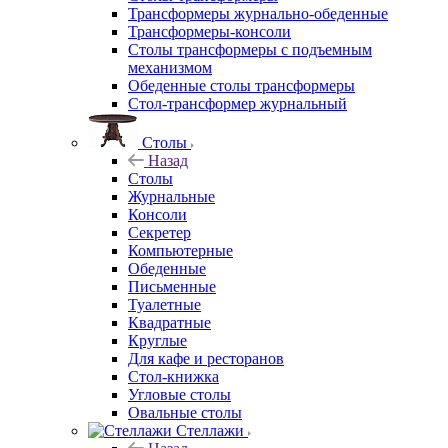
Трансформеры журнально-обеденные
Трансформеры-консоли
Столы трансформеры с подъемным
механизмом
Обеденные столы трансформеры
Стол-трансформер журнальный
Столы
Назад
Столы
Журнальные
Консоли
Секретер
Компьютерные
Обеденные
Письменные
Туалетные
Квадратные
Круглые
Для кафе и ресторанов
Стол-книжка
Угловые столы
Овальные столы
Стеллажи