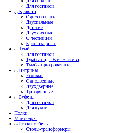
Для спальни
Для гостиной
Кровати
Односпальные
Двуспальные
Детские
Двухярусные
С лестницей
Кровать-диван
Тумбы
Для гостиной
Тумбы под ТВ из массива
Тумбы прикроватные
Витрины
Угловые
Однодверные
Двухдверные
Трехдверные
Буфеты
Для гостиной
Для кухни
Полки
Минибары
Резная мебель
Столы-трансформеры