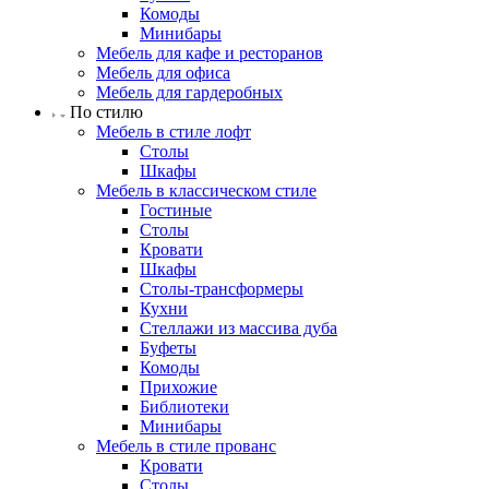
Комоды
Минибары
Мебель для кафе и ресторанов
Мебель для офиса
Мебель для гардеробных
По стилю
Мебель в стиле лофт
Столы
Шкафы
Мебель в классическом стиле
Гостиные
Столы
Кровати
Шкафы
Столы-трансформеры
Кухни
Стеллажи из массива дуба
Буфеты
Комоды
Прихожие
Библиотеки
Минибары
Мебель в стиле прованс
Кровати
Столы