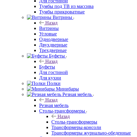
Для гостиной
Тумбы под ТВ из массива
Тумбы прикроватные
Витрины
Назад
Витрины
Угловые
Однодверные
Двухдверные
Трехдверные
Буфеты
Назад
Буфеты
Для гостиной
Для кухни
Полки
Минибары
Резная мебель
Назад
Резная мебель
Столы-трансформеры
Назад
Столы-трансформеры
Трансформеры-консоли
Трансформеры журнально-обеденные