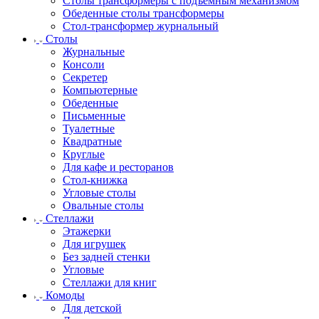
Столы трансформеры с подъемным механизмом
Обеденные столы трансформеры
Стол-трансформер журнальный
Столы
Журнальные
Консоли
Секретер
Компьютерные
Обеденные
Письменные
Туалетные
Квадратные
Круглые
Для кафе и ресторанов
Стол-книжка
Угловые столы
Овальные столы
Стеллажи
Этажерки
Для игрушек
Без задней стенки
Угловые
Стеллажи для книг
Комоды
Для детской