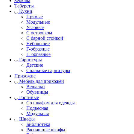
Зеркала
Табуреты
Кухни
Прямые
Модульные
Угловые
С островком
С барной стойкой
Небольшие
Г-образные
П-образные
Гарнитуры
Детские
Спальные гарнитуры
Прихожие
Мебель для прихожей
Вешалки
Обувницы
Гостиные
Со шкафом для одежды
Подвесная
Модульная
Шкафы
Библиотека
Распашные шкафы