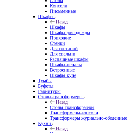
Столы
Консоли
Письменные
Шкафы
Назад
Шкафы
Шкафы для одежды
Прихожие
Стенки
Для гостиной
Для спальни
Распашные шкафы
Шкафы-пеналы
Встроенные
Шкафы-купе
Тумбы
Буфеты
Гарнитуры
Столы-трансформеры
Назад
Столы-трансформеры
Трансформеры-консоли
Трансформеры журнально-обеденные
Кухни
Назад