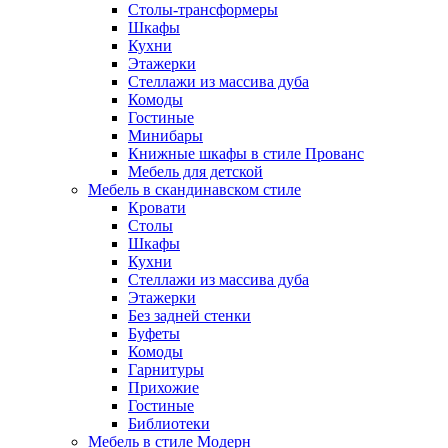
Столы-трансформеры
Шкафы
Кухни
Этажерки
Стеллажи из массива дуба
Комоды
Гостиные
Минибары
Книжные шкафы в стиле Прованс
Мебель для детской
Мебель в скандинавском стиле
Кровати
Столы
Шкафы
Кухни
Стеллажи из массива дуба
Этажерки
Без задней стенки
Буфеты
Комоды
Гарнитуры
Прихожие
Гостиные
Библиотеки
Мебель в стиле Модерн