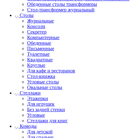
Обеденные столы трансформеры
Стол-трансформер журнальный
Столы
Журнальные
Консоли
Секретер
Компьютерные
Обеденные
Письменные
Туалетные
Квадратные
Круглые
Для кафе и ресторанов
Стол-книжка
Угловые столы
Овальные столы
Стеллажи
Этажерки
Для игрушек
Без задней стенки
Угловые
Стеллажи для книг
Комоды
Для детской
Для спальни