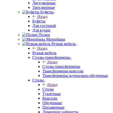
Двухдверные
Трехдверные
Буфеты
Назад
Буфеты
Для гостиной
Для кухни
Полки
Минибары
Резная мебель
Назад
Резная мебель
Столы-трансформеры
Назад
Столы-трансформеры
Трансформеры-консоли
Трансформеры журнально-обеденные
Столы
Назад
Столы
Туалетные
Консоли
Обеденные
Письменные
Домашние кабинеты