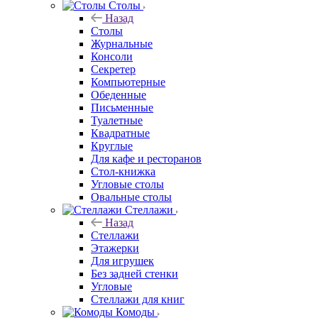
Столы
Назад
Столы
Журнальные
Консоли
Секретер
Компьютерные
Обеденные
Письменные
Туалетные
Квадратные
Круглые
Для кафе и ресторанов
Стол-книжка
Угловые столы
Овальные столы
Стеллажи
Назад
Стеллажи
Этажерки
Для игрушек
Без задней стенки
Угловые
Стеллажи для книг
Комоды