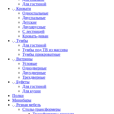
Для гостиной
Кровати
Односпальные
Двуспальные
Детские
Двухярусные
С лестницей
Кровать-диван
Тумбы
Для гостиной
Тумбы под ТВ из массива
Тумбы прикроватные
Витрины
Угловые
Однодверные
Двухдверные
Трехдверные
Буфеты
Для гостиной
Для кухни
Полки
Минибары
Резная мебель
Столы-трансформеры
Трансформеры-консоли