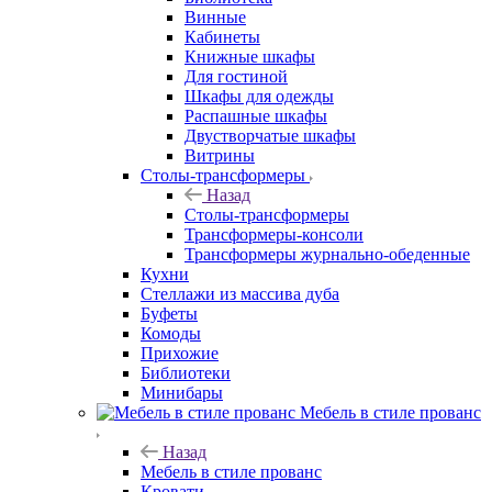
Винные
Кабинеты
Книжные шкафы
Для гостиной
Шкафы для одежды
Распашные шкафы
Двустворчатые шкафы
Витрины
Столы-трансформеры
Назад
Столы-трансформеры
Трансформеры-консоли
Трансформеры журнально-обеденные
Кухни
Стеллажи из массива дуба
Буфеты
Комоды
Прихожие
Библиотеки
Минибары
Мебель в стиле прованс
Назад
Мебель в стиле прованс
Кровати