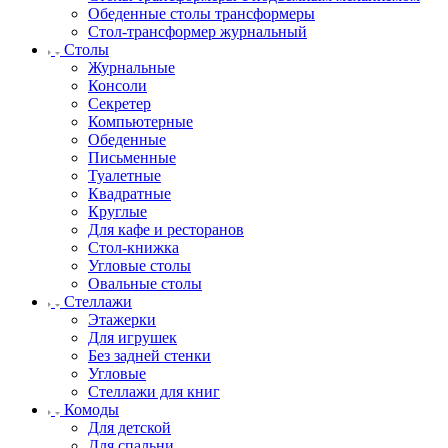
Обеденные столы трансформеры
Стол-трансформер журнальный
Столы
Журнальные
Консоли
Секретер
Компьютерные
Обеденные
Письменные
Туалетные
Квадратные
Круглые
Для кафе и ресторанов
Стол-книжка
Угловые столы
Овальные столы
Стеллажи
Этажерки
Для игрушек
Без задней стенки
Угловые
Стеллажи для книг
Комоды
Для детской
Для спальни