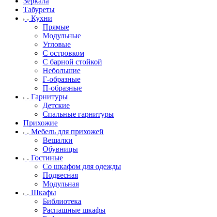
Зеркала
Табуреты
Кухни
Прямые
Модульные
Угловые
С островком
С барной стойкой
Небольшие
Г-образные
П-образные
Гарнитуры
Детские
Спальные гарнитуры
Прихожие
Мебель для прихожей
Вешалки
Обувницы
Гостиные
Со шкафом для одежды
Подвесная
Модульная
Шкафы
Библиотека
Распашные шкафы