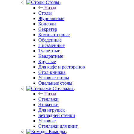
Столы
Назад
Столы
Журнальные
Консоли
Секретер
Компьютерные
Обеденные
Письменные
Туалетные
Квадратные
Круглые
Для кафе и ресторанов
Стол-книжка
Угловые столы
Овальные столы
Стеллажи
Назад
Стеллажи
Этажерки
Для игрушек
Без задней стенки
Угловые
Стеллажи для книг
Комоды