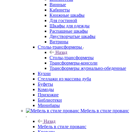
Винные
Кабинеты
Книжные шкафы
Для гостиной
Шкафы для одежды
Распашные шкафы
Двустворчатые шкафы
Витрины
Столы-трансформеры
Назад
Столы-трансформеры
Трансформеры-консоли
Трансформеры журнально-обеденные
Кухни
Стеллажи из массива дуба
Буфеты
Комоды
Прихожие
Библиотеки
Минибары
Мебель в стиле прованс
Назад
Мебель в стиле прованс
Кровати