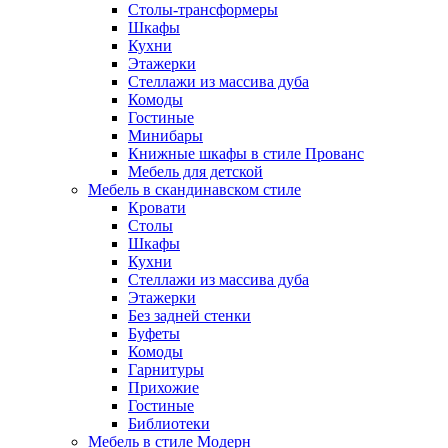
Столы-трансформеры
Шкафы
Кухни
Этажерки
Стеллажи из массива дуба
Комоды
Гостиные
Минибары
Книжные шкафы в стиле Прованс
Мебель для детской
Мебель в скандинавском стиле
Кровати
Столы
Шкафы
Кухни
Стеллажи из массива дуба
Этажерки
Без задней стенки
Буфеты
Комоды
Гарнитуры
Прихожие
Гостиные
Библиотеки
Мебель в стиле Модерн