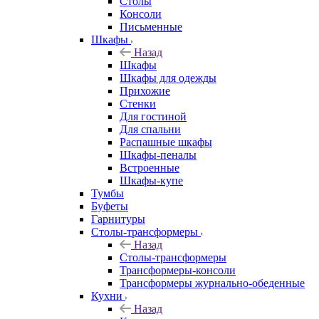
Столы
Консоли
Письменные
Шкафы
Назад
Шкафы
Шкафы для одежды
Прихожие
Стенки
Для гостиной
Для спальни
Распашные шкафы
Шкафы-пеналы
Встроенные
Шкафы-купе
Тумбы
Буфеты
Гарнитуры
Столы-трансформеры
Назад
Столы-трансформеры
Трансформеры-консоли
Трансформеры журнально-обеденные
Кухни
Назад