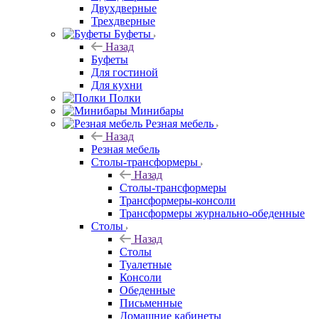
Двухдверные
Трехдверные
Буфеты
Назад
Буфеты
Для гостиной
Для кухни
Полки
Минибары
Резная мебель
Назад
Резная мебель
Столы-трансформеры
Назад
Столы-трансформеры
Трансформеры-консоли
Трансформеры журнально-обеденные
Столы
Назад
Столы
Туалетные
Консоли
Обеденные
Письменные
Домашние кабинеты