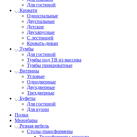
Для гостиной
Кровати
Односпальные
Двуспальные
Детские
Двухярусные
С лестницей
Кровать-диван
Тумбы
Для гостиной
Тумбы под ТВ из массива
Тумбы прикроватные
Витрины
Угловые
Однодверные
Двухдверные
Трехдверные
Буфеты
Для гостиной
Для кухни
Полки
Минибары
Резная мебель
Столы-трансформеры
Трансформеры-консоли