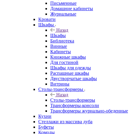
Письменные
Домашние кабинеты
Журнальные
Кровати
Шкафы
Назад
Шкафы
Библиотека
Винные
Кабинеты
Книжные шкафы
Для гостиной
Шкафы для одежды
Распашные шкафы
Двустворчатые шкафы
Витрины
Столы-трансформеры
Назад
Столы-трансформеры
Трансформеры-консоли
Трансформеры журнально-обеденные
Кухни
Стеллажи из массива дуба
Буфеты
Комоды