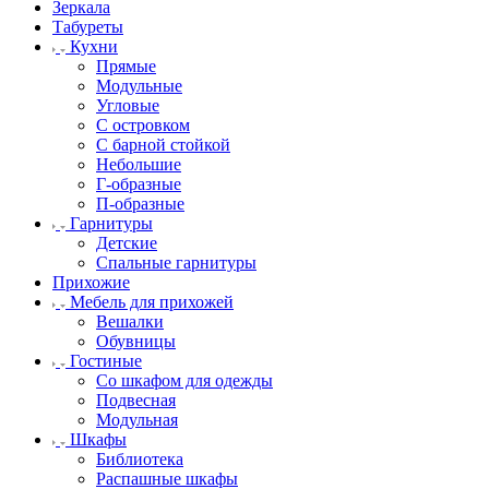
Зеркала
Табуреты
Кухни
Прямые
Модульные
Угловые
С островком
С барной стойкой
Небольшие
Г-образные
П-образные
Гарнитуры
Детские
Спальные гарнитуры
Прихожие
Мебель для прихожей
Вешалки
Обувницы
Гостиные
Со шкафом для одежды
Подвесная
Модульная
Шкафы
Библиотека
Распашные шкафы