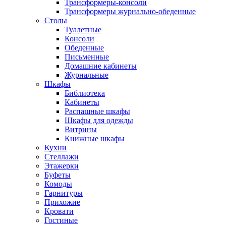
Трансформеры-консоли
Трансформеры журнально-обеденные
Столы
Туалетные
Консоли
Обеденные
Письменные
Домашние кабинеты
Журнальные
Шкафы
Библиотека
Кабинеты
Распашные шкафы
Шкафы для одежды
Витрины
Книжные шкафы
Кухни
Стеллажи
Этажерки
Буфеты
Комоды
Гарнитуры
Прихожие
Кровати
Гостиные