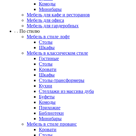
Комоды
Минибары
Мебель для кафе и ресторанов
Мебель для офиса
Мебель для гардеробных
По стилю
Мебель в стиле лофт
Столы
Шкафы
Мебель в классическом стиле
Гостиные
Столы
Кровати
Шкафы
Столы-трансформеры
Кухни
Стеллажи из массива дуба
Буфеты
Комоды
Прихожие
Библиотеки
Минибары
Мебель в стиле прованс
Кровати
Столы