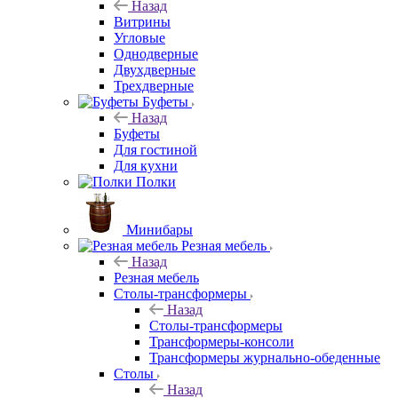
Назад
Витрины
Угловые
Однодверные
Двухдверные
Трехдверные
Буфеты
Назад
Буфеты
Для гостиной
Для кухни
Полки
Минибары
Резная мебель
Назад
Резная мебель
Столы-трансформеры
Назад
Столы-трансформеры
Трансформеры-консоли
Трансформеры журнально-обеденные
Столы
Назад