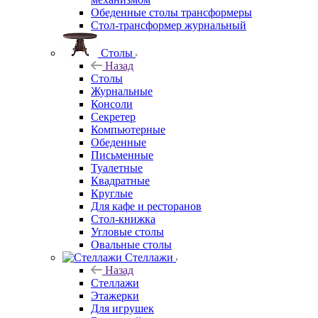
Обеденные столы трансформеры
Стол-трансформер журнальный
Столы
Назад
Столы
Журнальные
Консоли
Секретер
Компьютерные
Обеденные
Письменные
Туалетные
Квадратные
Круглые
Для кафе и ресторанов
Стол-книжка
Угловые столы
Овальные столы
Стеллажи
Назад
Стеллажи
Этажерки
Для игрушек