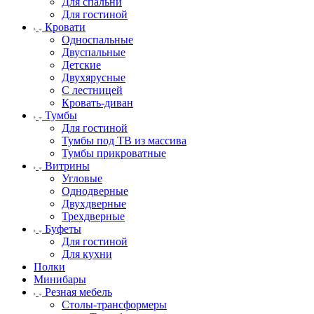
Для спальни
Для гостиной
Кровати
Односпальные
Двуспальные
Детские
Двухярусные
С лестницей
Кровать-диван
Тумбы
Для гостиной
Тумбы под ТВ из массива
Тумбы прикроватные
Витрины
Угловые
Однодверные
Двухдверные
Трехдверные
Буфеты
Для гостиной
Для кухни
Полки
Минибары
Резная мебель
Столы-трансформеры