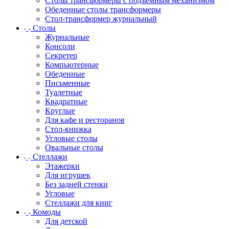
Столы трансформеры с подъемным механизмом
Обеденные столы трансформеры
Стол-трансформер журнальный
Столы
Журнальные
Консоли
Секретер
Компьютерные
Обеденные
Письменные
Туалетные
Квадратные
Круглые
Для кафе и ресторанов
Стол-книжка
Угловые столы
Овальные столы
Стеллажи
Этажерки
Для игрушек
Без задней стенки
Угловые
Стеллажи для книг
Комоды
Для детской