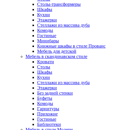
Столы-трансформеры
Шкафы
Кухни
Этажерки
Стеллажи из массива дуба
Комоды
Гостиные
Минибары
Книжные шкафы в стиле Прованс
Мебель для детской
Мебель в скандинавском стиле
Кровати
Столы
Шкафы
Кухни
Стеллажи из массива дуба
Этажерки
Без задней стенки
Буфеты
Комоды
Гарнитуры
Прихожие
Гостиные
Библиотеки
Мебель в стиле Модерн