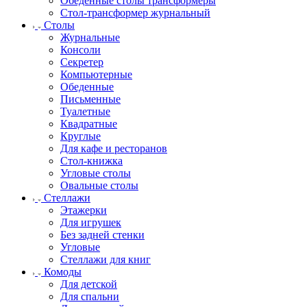
Обеденные столы трансформеры
Стол-трансформер журнальный
Столы
Журнальные
Консоли
Секретер
Компьютерные
Обеденные
Письменные
Туалетные
Квадратные
Круглые
Для кафе и ресторанов
Стол-книжка
Угловые столы
Овальные столы
Стеллажи
Этажерки
Для игрушек
Без задней стенки
Угловые
Стеллажи для книг
Комоды
Для детской
Для спальни