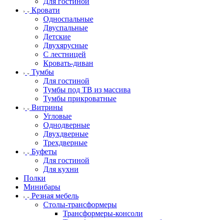
Для гостиной
Кровати
Односпальные
Двуспальные
Детские
Двухярусные
С лестницей
Кровать-диван
Тумбы
Для гостиной
Тумбы под ТВ из массива
Тумбы прикроватные
Витрины
Угловые
Однодверные
Двухдверные
Трехдверные
Буфеты
Для гостиной
Для кухни
Полки
Минибары
Резная мебель
Столы-трансформеры
Трансформеры-консоли