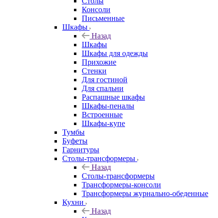
Столы
Консоли
Письменные
Шкафы
Назад
Шкафы
Шкафы для одежды
Прихожие
Стенки
Для гостиной
Для спальни
Распашные шкафы
Шкафы-пеналы
Встроенные
Шкафы-купе
Тумбы
Буфеты
Гарнитуры
Столы-трансформеры
Назад
Столы-трансформеры
Трансформеры-консоли
Трансформеры журнально-обеденные
Кухни
Назад