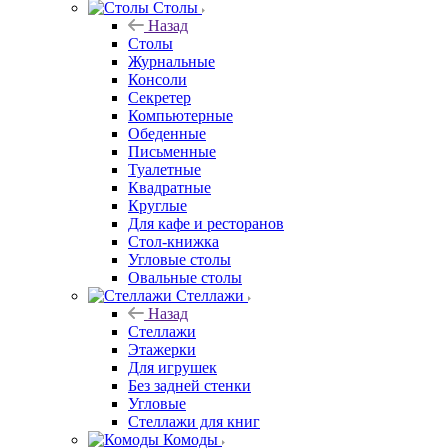
Столы
Назад
Столы
Журнальные
Консоли
Секретер
Компьютерные
Обеденные
Письменные
Туалетные
Квадратные
Круглые
Для кафе и ресторанов
Стол-книжка
Угловые столы
Овальные столы
Стеллажи
Назад
Стеллажи
Этажерки
Для игрушек
Без задней стенки
Угловые
Стеллажи для книг
Комоды