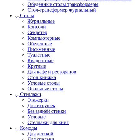
Обеденные столы трансформеры
Стол-трансформер журнальный
Столы
Журнальные
Консоли
Секретер
Компьютерные
Обеденные
Письменные
Туалетные
Квадратные
Круглые
Для кафе и ресторанов
Стол-книжка
Угловые столы
Овальные столы
Стеллажи
Этажерки
Для игрушек
Без задней стенки
Угловые
Стеллажи для книг
Комоды
Для детской
Для спальни