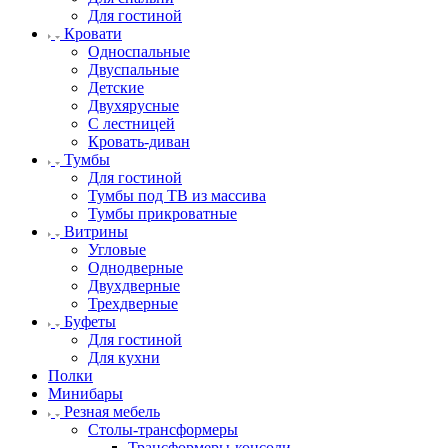
Для гостиной
Кровати
Односпальные
Двуспальные
Детские
Двухярусные
С лестницей
Кровать-диван
Тумбы
Для гостиной
Тумбы под ТВ из массива
Тумбы прикроватные
Витрины
Угловые
Однодверные
Двухдверные
Трехдверные
Буфеты
Для гостиной
Для кухни
Полки
Минибары
Резная мебель
Столы-трансформеры
Трансформеры-консоли