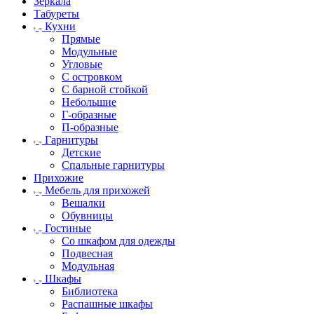
Зеркала
Табуреты
Кухни
Прямые
Модульные
Угловые
С островком
С барной стойкой
Небольшие
Г-образные
П-образные
Гарнитуры
Детские
Спальные гарнитуры
Прихожие
Мебель для прихожей
Вешалки
Обувницы
Гостиные
Со шкафом для одежды
Подвесная
Модульная
Шкафы
Библиотека
Распашные шкафы