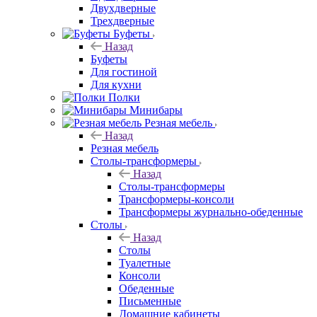
Двухдверные
Трехдверные
Буфеты
Назад
Буфеты
Для гостиной
Для кухни
Полки
Минибары
Резная мебель
Назад
Резная мебель
Столы-трансформеры
Назад
Столы-трансформеры
Трансформеры-консоли
Трансформеры журнально-обеденные
Столы
Назад
Столы
Туалетные
Консоли
Обеденные
Письменные
Домашние кабинеты