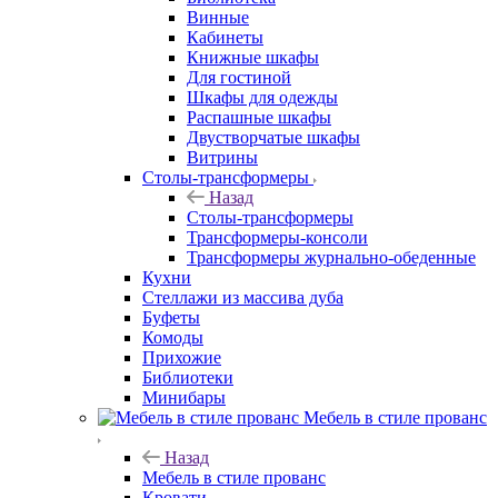
Винные
Кабинеты
Книжные шкафы
Для гостиной
Шкафы для одежды
Распашные шкафы
Двустворчатые шкафы
Витрины
Столы-трансформеры
Назад
Столы-трансформеры
Трансформеры-консоли
Трансформеры журнально-обеденные
Кухни
Стеллажи из массива дуба
Буфеты
Комоды
Прихожие
Библиотеки
Минибары
Мебель в стиле прованс
Назад
Мебель в стиле прованс
Кровати