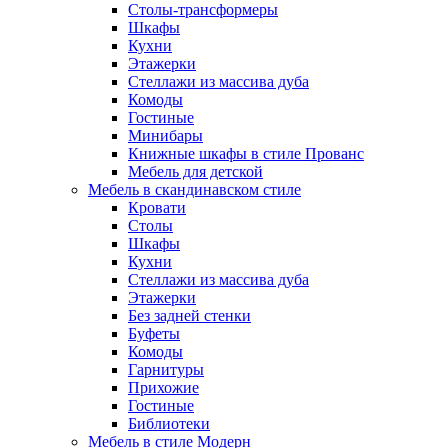
Столы-трансформеры
Шкафы
Кухни
Этажерки
Стеллажи из массива дуба
Комоды
Гостиные
Минибары
Книжные шкафы в стиле Прованс
Мебель для детской
Мебель в скандинавском стиле
Кровати
Столы
Шкафы
Кухни
Стеллажи из массива дуба
Этажерки
Без задней стенки
Буфеты
Комоды
Гарнитуры
Прихожие
Гостиные
Библиотеки
Мебель в стиле Модерн