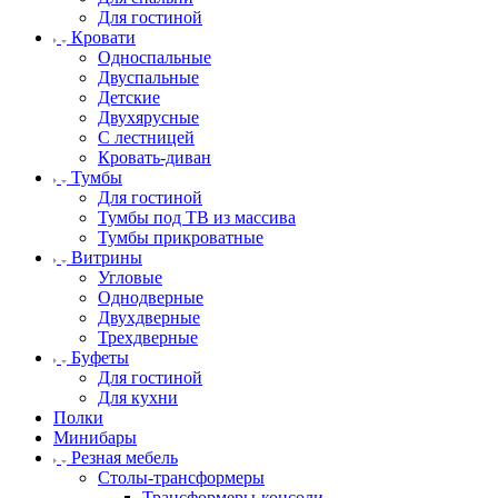
Для гостиной
Кровати
Односпальные
Двуспальные
Детские
Двухярусные
С лестницей
Кровать-диван
Тумбы
Для гостиной
Тумбы под ТВ из массива
Тумбы прикроватные
Витрины
Угловые
Однодверные
Двухдверные
Трехдверные
Буфеты
Для гостиной
Для кухни
Полки
Минибары
Резная мебель
Столы-трансформеры
Трансформеры-консоли