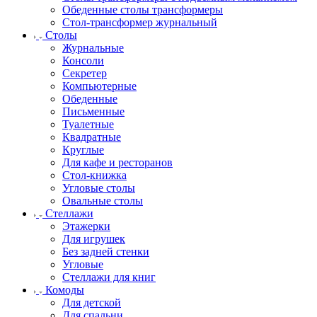
Обеденные столы трансформеры
Стол-трансформер журнальный
Столы
Журнальные
Консоли
Секретер
Компьютерные
Обеденные
Письменные
Туалетные
Квадратные
Круглые
Для кафе и ресторанов
Стол-книжка
Угловые столы
Овальные столы
Стеллажи
Этажерки
Для игрушек
Без задней стенки
Угловые
Стеллажи для книг
Комоды
Для детской
Для спальни