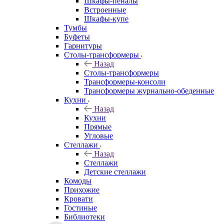
Шкафы-пеналы
Встроенные
Шкафы-купе
Тумбы
Буфеты
Гарнитуры
Столы-трансформеры
Назад
Столы-трансформеры
Трансформеры-консоли
Трансформеры журнально-обеденные
Кухни
Назад
Кухни
Прямые
Угловые
Стеллажи
Назад
Стеллажи
Детские стеллажи
Комоды
Прихожие
Кровати
Гостиные
Библиотеки