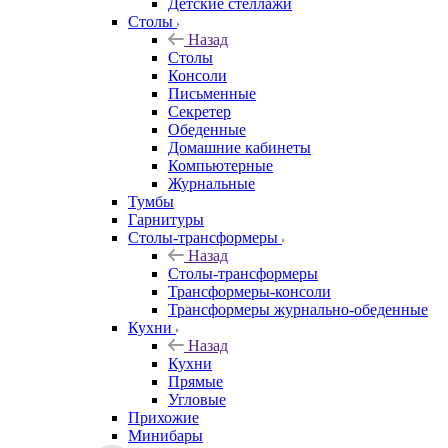
Детские стеллажи
Столы
Назад
Столы
Консоли
Письменные
Секретер
Обеденные
Домашние кабинеты
Компьютерные
Журнальные
Тумбы
Гарнитуры
Столы-трансформеры
Назад
Столы-трансформеры
Трансформеры-консоли
Трансформеры журнально-обеденные
Кухни
Назад
Кухни
Прямые
Угловые
Прихожие
Минибары