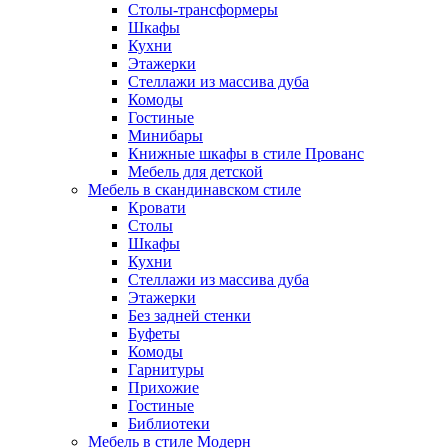
Столы-трансформеры
Шкафы
Кухни
Этажерки
Стеллажи из массива дуба
Комоды
Гостиные
Минибары
Книжные шкафы в стиле Прованс
Мебель для детской
Мебель в скандинавском стиле
Кровати
Столы
Шкафы
Кухни
Стеллажи из массива дуба
Этажерки
Без задней стенки
Буфеты
Комоды
Гарнитуры
Прихожие
Гостиные
Библиотеки
Мебель в стиле Модерн