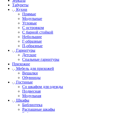
Зеркала
Табуреты
Кухни
Прямые
Модульные
Угловые
С островком
С барной стойкой
Небольшие
Г-образные
П-образные
Гарнитуры
Детские
Спальные гарнитуры
Прихожие
Мебель для прихожей
Вешалки
Обувницы
Гостиные
Со шкафом для одежды
Подвесная
Модульная
Шкафы
Библиотека
Распашные шкафы