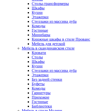
Столы-трансформеры
Шкафы
Кухни
Этажерки
Стеллажи из массива дуба
Комоды
Гостиные
Минибары
Книжные шкафы в стиле Прованс
Мебель для детской
Мебель в скандинавском стиле
Кровати
Столы
Шкафы
Кухни
Стеллажи из массива дуба
Этажерки
Без задней стенки
Буфеты
Комоды
Гарнитуры
Прихожие
Гостиные
Библиотеки
Мебель в стиле Модерн