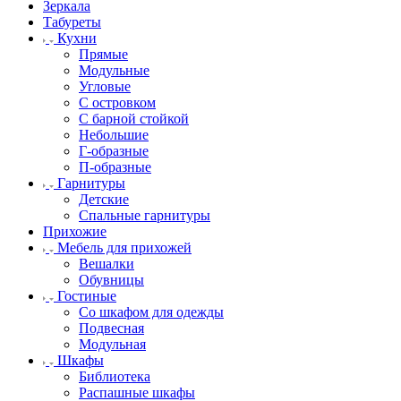
Зеркала
Табуреты
Кухни
Прямые
Модульные
Угловые
С островком
С барной стойкой
Небольшие
Г-образные
П-образные
Гарнитуры
Детские
Спальные гарнитуры
Прихожие
Мебель для прихожей
Вешалки
Обувницы
Гостиные
Со шкафом для одежды
Подвесная
Модульная
Шкафы
Библиотека
Распашные шкафы