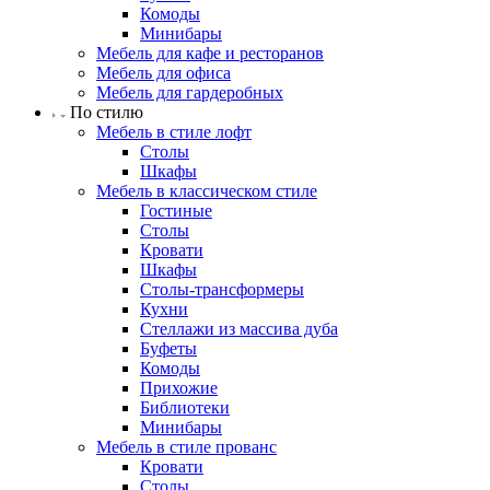
Комоды
Минибары
Мебель для кафе и ресторанов
Мебель для офиса
Мебель для гардеробных
По стилю
Мебель в стиле лофт
Столы
Шкафы
Мебель в классическом стиле
Гостиные
Столы
Кровати
Шкафы
Столы-трансформеры
Кухни
Стеллажи из массива дуба
Буфеты
Комоды
Прихожие
Библиотеки
Минибары
Мебель в стиле прованс
Кровати
Столы