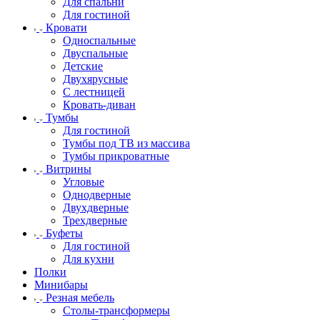
Для спальни
Для гостиной
Кровати
Односпальные
Двуспальные
Детские
Двухярусные
С лестницей
Кровать-диван
Тумбы
Для гостиной
Тумбы под ТВ из массива
Тумбы прикроватные
Витрины
Угловые
Однодверные
Двухдверные
Трехдверные
Буфеты
Для гостиной
Для кухни
Полки
Минибары
Резная мебель
Столы-трансформеры