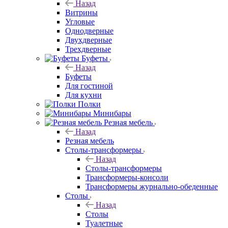
Назад
Витрины
Угловые
Однодверные
Двухдверные
Трехдверные
Буфеты
Назад
Буфеты
Для гостиной
Для кухни
Полки
Минибары
Резная мебель
Назад
Резная мебель
Столы-трансформеры
Назад
Столы-трансформеры
Трансформеры-консоли
Трансформеры журнально-обеденные
Столы
Назад
Столы
Туалетные