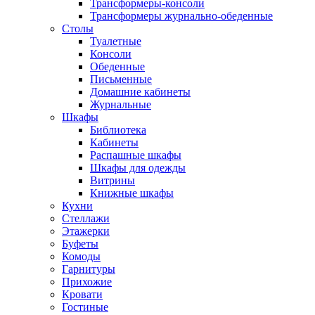
Трансформеры-консоли
Трансформеры журнально-обеденные
Столы
Туалетные
Консоли
Обеденные
Письменные
Домашние кабинеты
Журнальные
Шкафы
Библиотека
Кабинеты
Распашные шкафы
Шкафы для одежды
Витрины
Книжные шкафы
Кухни
Стеллажи
Этажерки
Буфеты
Комоды
Гарнитуры
Прихожие
Кровати
Гостиные