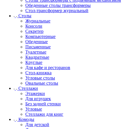
Столы трансформеры с подъемным механизмом
Обеденные столы трансформеры
Стол-трансформер журнальный
Столы
Журнальные
Консоли
Секретер
Компьютерные
Обеденные
Письменные
Туалетные
Квадратные
Круглые
Для кафе и ресторанов
Стол-книжка
Угловые столы
Овальные столы
Стеллажи
Этажерки
Для игрушек
Без задней стенки
Угловые
Стеллажи для книг
Комоды
Для детской