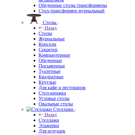
Обеденные столы трансформеры
Стол-трансформер журнальный
Столы
Назад
Столы
Журнальные
Консоли
Секретер
Компьютерные
Обеденные
Письменные
Туалетные
Квадратные
Круглые
Для кафе и ресторанов
Стол-книжка
Угловые столы
Овальные столы
Стеллажи
Назад
Стеллажи
Этажерки
Для игрушек