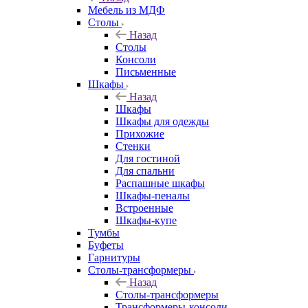
Мебель из МДФ
Столы
Назад
Столы
Консоли
Письменные
Шкафы
Назад
Шкафы
Шкафы для одежды
Прихожие
Стенки
Для гостиной
Для спальни
Распашные шкафы
Шкафы-пеналы
Встроенные
Шкафы-купе
Тумбы
Буфеты
Гарнитуры
Столы-трансформеры
Назад
Столы-трансформеры
Трансформеры-консоли